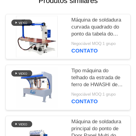
Produtos similares
MAPA
Máquina de soldadura
DO
curvada quadrado do
SITE
ponto da tabela do
braço da manivela do
Negociável MOQ:1 grupo
C para o braço de
POLÍTICA
CONTATO
balancim de aço
DE
inoxidável
PRIVACIDADE
Tipo máquina do
telhado da estrada de
ferro de HWASHI de
Table Spot Welding do
Negociável MOQ:1 grupo
soldador do ponto da
CONTATO
C.C.
Máquina de soldadura
principal do ponto de
Door Panel Multi do