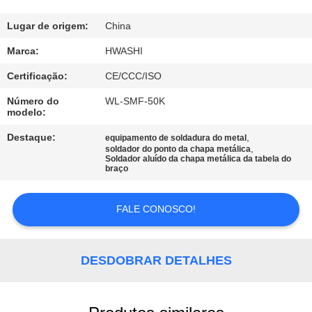
CONTROLE
DA
Lugar de origem:
China
QUALIDADE
Marca:
HWASHI
Certificação:
CE/CCC/ISO
CONTACTE-
Número do
WL-SMF-50K
modelo:
NOS
Destaque:
,
equipamento de soldadura do metal
,
soldador do ponto da chapa metálica
NOTÍCIA
Soldador aluído da chapa metálica da tabela do
braço
CASOS
FALE CONOSCO!
PEÇA
DESDOBRAR DETALHES
UMAS
CITAÇÕES