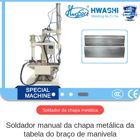
2026
GUANGDONG
HWASHI
TECHNOLOGY
INC..
All
Rights
Reserved.
CASA
PRODUTOS
SOBRE
NÓS
EXCURSÃO
DA
Soldador da chapa metálica
FÁBRICA
Soldador manual da chapa metálica da
tabela do braço de manivela