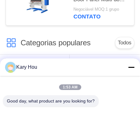
soldador da chapa
Negociável MOQ:1 grupo
metálica de HWASHI
CONTATO
multi
Categorias populares
Todos
Máquina de
Máquina de solda de
Kary Hou
soldadura do ponto
malha de arame
1:53 AM
máquina de
máquina de soldadura
soldadura do
do dissipador
Good day, what product are you looking for?
condensador
Máquina de Solda
robôs de soldadura
IBC
industriais