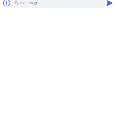
Photo
Video Call
Audio Call