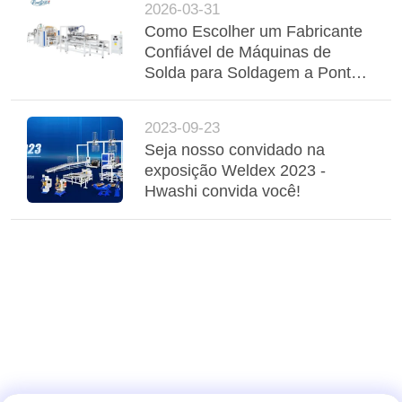
2026-03-31
Como Escolher um Fabricante
Confiável de Máquinas de
Solda para Soldagem a Ponto
Personalizada, Soldagem de
Costura e Soldagem de Malha
2023-09-23
de Arame
Seja nosso convidado na
exposição Weldex 2023 -
Hwashi convida você!