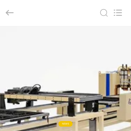
2026
GUANGDONG
HWASHI
TECHNOLOGY
INC..
All
Rights
Reserved.
CASA
PRODUTOS
SOBRE
NÓS
EXCURSÃO
DA
FÁBRICA
NEWS