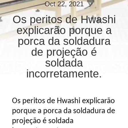
CONTROLE
Oct 22, 2021
DA
Os peritos de Hwashi
QUALIDADE
explicarão porque a
CONTACTE-
porca da soldadura
NOS
de projeção é
soldada
NOTÍCIA
incorretamente.
CASOS
Os peritos de Hwashi explicarão
PEÇA
porque a porca da soldadura de
UMAS
CITAÇÕES
projeção é soldada