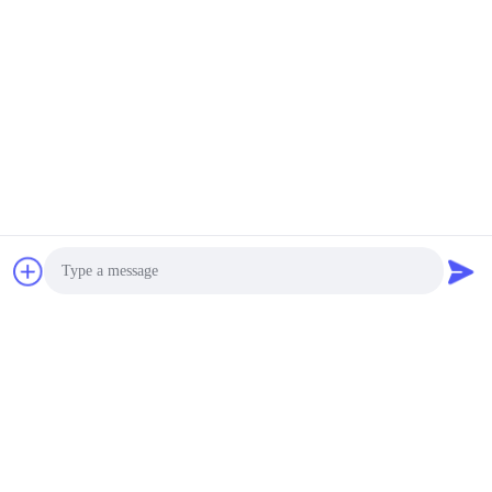
Photo
Video Call
Audio Call