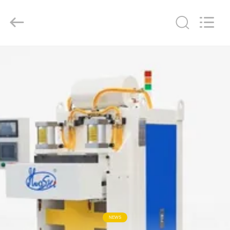
2026
GUANGDONG
HWASHI
TECHNOLOGY
INC..
All
Rights
Reserved.
CASA
PRODUTOS
SOBRE
NÓS
EXCURSÃO
DA
FÁBRICA
NEWS