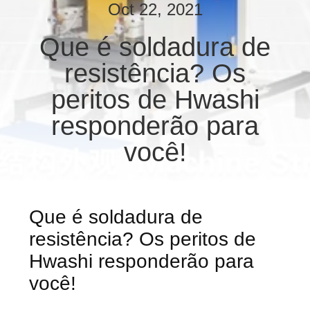
CONTROLE
Oct 22, 2021
DA
Que é soldadura de
QUALIDADE
resistência? Os
CONTACTE-
peritos de Hwashi
NOS
responderão para
você!
NOTÍCIA
CASOS
Que é soldadura de
resistência? Os peritos de
BLOGUE
Hwashi responderão para
você!
PEÇA