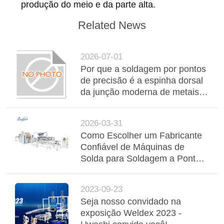
produção do meio e da parte alta.
Related News
2026-07-01
Por que a soldagem por pontos
de precisão é a espinha dorsal
da junção moderna de metais
automotivos e industriais
2026-03-31
Como Escolher um Fabricante
Confiável de Máquinas de
Solda para Soldagem a Ponto
Personalizada, Soldagem de
Costura e Soldagem de Malha
2023-09-23
de Arame
Seja nosso convidado na
exposição Weldex 2023 -