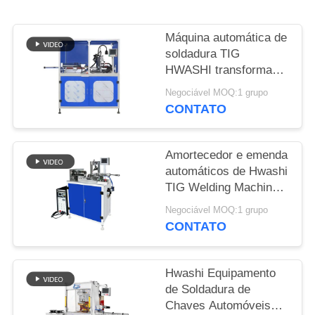
UMAS
CITAÇÕES
Máquina automática de
soldadura TIG
MAPA
HWASHI transformador
EI núcleo de laminação
DO
Negociável MOQ:1 grupo
CONTATO
SITE
Amortecedor e emenda
POLÍTICA
automáticos de Hwashi
DE
TIG Welding Machine
40000A
PRIVACIDADE
Negociável MOQ:1 grupo
CONTATO
Hwashi Equipamento
de Soldadura de
Chaves Automóveis