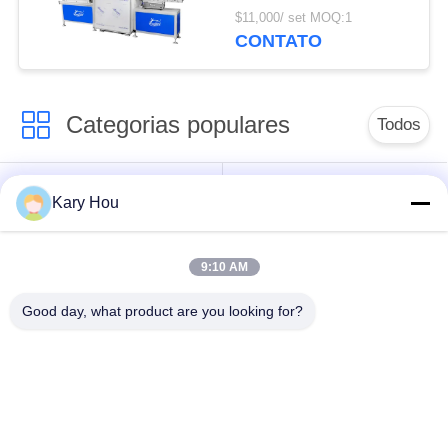
Soldadura confiável
$11,000/ set MOQ:1
para fechaduras de
CONTATO
veículos seguras
Categorias populares
Todos
Máquina de
Máquina de solda de
Kary Hou
soldadura do ponto
malha de arame
9:10 AM
máquina de
máquina de soldadura
soldadura do
do dissipador
Good day, what product are you looking for?
condensador
Máquina de Solda
robôs de soldadura
IBC
industriais