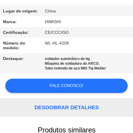
CONTROLE
DA
Lugar de origem:
China
QUALIDADE
Marca:
HWASHI
Certificação:
CE/CCC/ISO
CONTACTE-
Número do
WL-HL-420K
modelo:
NOS
Destaque:
,
soldador automático do tig
,
Máquina de soldadura do ARCO
NOTÍCIA
Tubo redondo de aço MIG Tig Welder
CASOS
FALE CONOSCO!
BLOGUE
DESDOBRAR DETALHES
PEÇA
Produtos similares