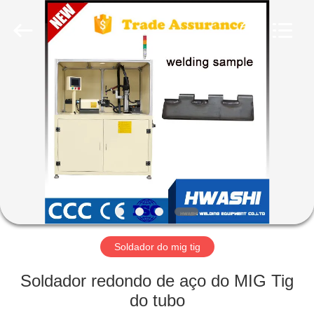
2026
GUANGDONG
HWASHI
TECHNOLOGY
INC..
All
Rights
Reserved.
CASA
PRODUTOS
SOBRE
NÓS
EXCURSÃO
DA
Soldador do mig tig
FÁBRICA
Soldador redondo de aço do MIG Tig
do tubo