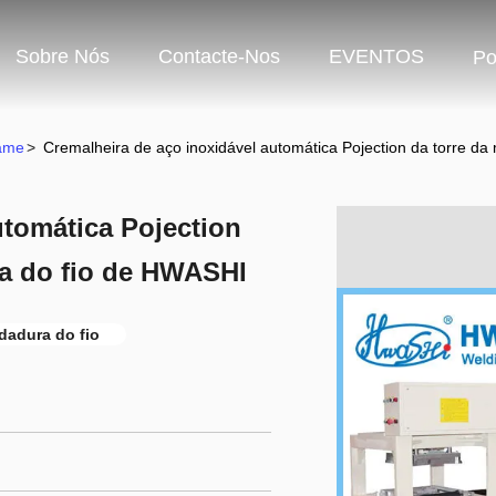
Sobre Nós
Contacte-Nos
EVENTOS
Po
rame
>
Cremalheira de aço inoxidável automática Pojection da torre d
utomática Pojection
ra do fio de HWASHI
dadura do fio