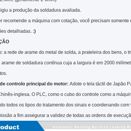
igiu a produção da soldadura avaliada.
er recomende a máquina com cotação, você precisam somente d
ões detalhadas.
:)
ÇÃO
: a rede de arame do metal de solda, a prateleira dos bens, o tr
e arame
de
soldadura contínua
cuja
a
largura é em 2000 milíme
tos.
de controlo principal do motor:
Adote o tela táctil de Japão
hinês-inglesa. O PLC, como o cubo do controle como a máquina i
do todos os tipos do tratamento dos sinais e coordenando com 
missão a fim assegurar a validez de todas as ordens de execuç