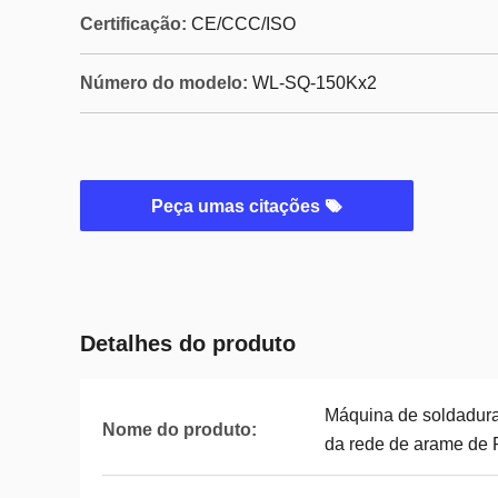
Certificação:
CE/CCC/ISO
Número do modelo:
WL-SQ-150Kx2
Peça umas citações
Detalhes do produto
Máquina de soldadura
Nome do produto:
da rede de arame de P