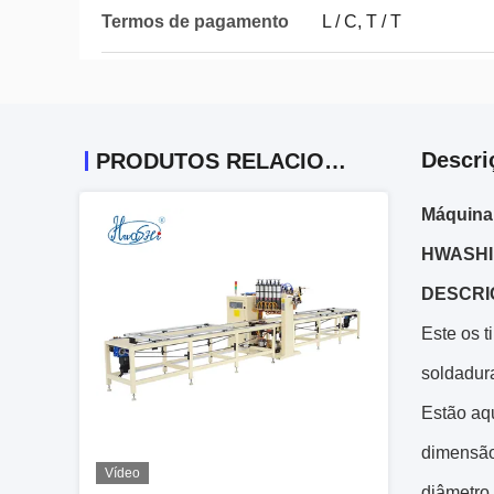
Termos de pagamento
L / C, T / T
Descri
PRODUTOS RELACIONADOS
Máquina 
HWASHI
DESCRI
Este os 
soldadur
Estão aq
dimensão
Vídeo
diâmetro