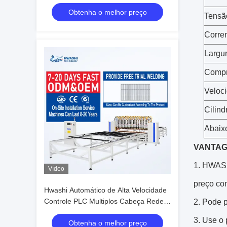
DC de três fases 1200 mm Largura de
Obtenha o melhor preço
soldadura eficaz e comprimento de
Tensã
3000 mm
Corren
Largur
Compr
Veloc
Cilind
Abaixe
VANTAG
1. HWASHI
Vídeo
preço com
Hwashi Automático de Alta Velocidade
Controle PLC Multiplos Cabeça Rede
2.
Pode p
de Arame Máquina de Soldadura de
3.
Use o 
Obtenha o melhor preço
Pontos para Cestas de Arame