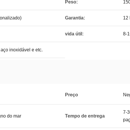
Peso:
15
onalizado)
Garantia:
12
vida útil:
8-1
 aço inoxidável e etc.
Preço
Ne
7-3
gno do mar
Tempo de entrega
pa