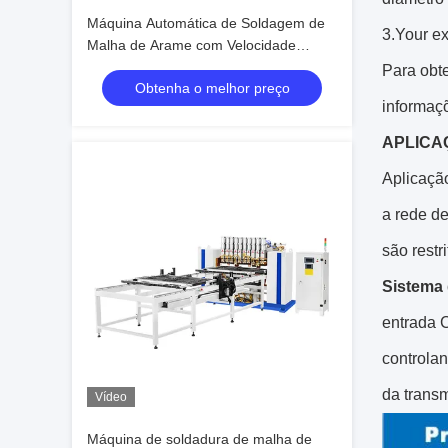
Máquina Automática de Soldagem de
3.Your ex
Malha de Arame com Velocidade
Máxima de Fiação de 200mm/S e
Para obt
Obtenha o melhor preço
Dobra de Alça de Arame 2D com 1 Ano
informaç
de Garantia
APLICA
Aplicação
a
rede d
são restri
Sistema 
entrada C
controlan
da trans
Vídeo
Máquina de soldadura de malha de