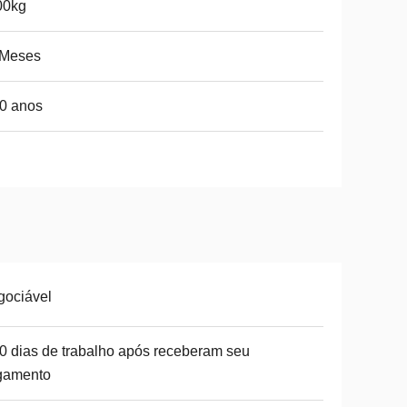
00kg
 Meses
0 anos
gociável
0 dias de trabalho após receberam seu
gamento