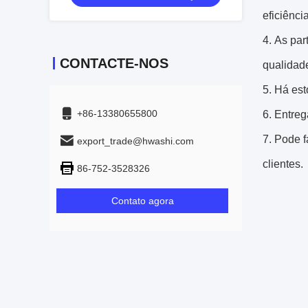
eficiência
4.
As par
CONTACTE-NOS
qualidad
5.
Há est
+86-13380655800
6.
Entreg
7.
Pode f
export_trade@hwashi.com
clientes.
86-752-3528326
Contato agora