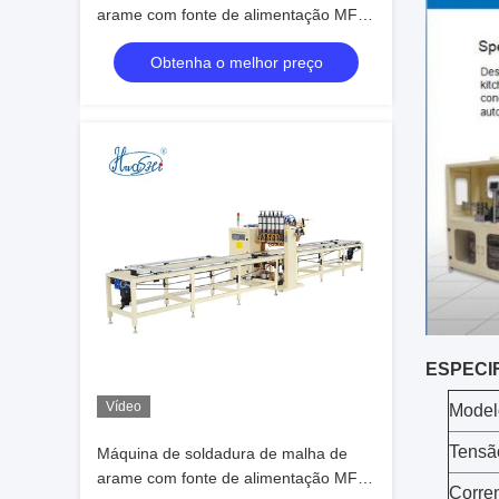
arame com fonte de alimentação MF
DC de três fases 1200 mm Largura de
Obtenha o melhor preço
soldadura eficaz e comprimento de
3000 mm
ESPECI
Vídeo
Model
Tensã
Máquina de soldadura de malha de
arame com fonte de alimentação MF
Corren