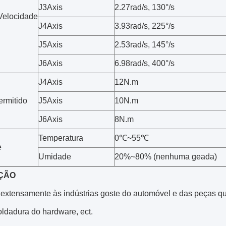
J3Axis
2.27rad/s, 130°/s
Velocidade
J4Axis
3.93rad/s, 225°/s
J5Axis
2.53rad/s, 145°/s
J6Axis
6.98rad/s, 400°/s
J4Axis
12N.m
ermitido
J5Axis
10N.m
J6Axis
8N.m
Temperatura
0℃~55℃
e
Umidade
20%~80% (nenhuma geada)
ÇÃO
extensamente às indústrias goste do automóvel e das peças que
oldadura do hardware, ect.