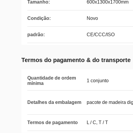
Tamanho:
600x1300x1700mm
Condição:
Novo
padrão:
CE/CCC/ISO
Termos do pagamento & do transporte
Quantidade de ordem
1 conjunto
mínima
Detalhes da embalagem
pacote de madeira di
Termos de pagamento
L / C, T / T