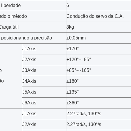
 liberdade
6
ndo o método
Condução do servo da C.A.
arga útil
8kg
 posicionando a precisão
±0.05mm
J1Axis
±170°
J2Axis
+120°~ -85°
o
J3Axis
+85°~ -165°
to
J4Axis
±180°
J5Axis
±135°
J6Axis
±360°
J1Axis
2.27rad/s, 130°/s
J2Axis
2.27rad/s, 130°/s