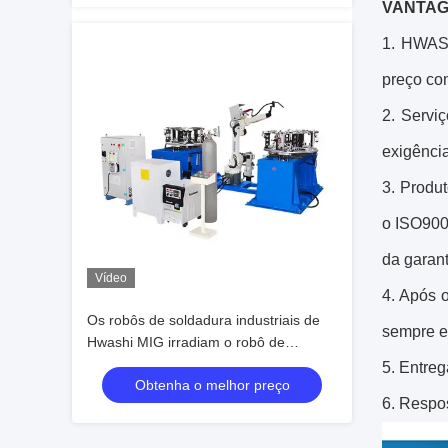
VANTAG
1. HWASH
preço com
2. Servi
exigência
3. Produ
o ISO9001
da garan
Vídeo
4. Após o
Os robôs de soldadura industriais de
sempre es
Hwashi MIG irradiam o robô de
soldadura para o quadro da
5. Entre
Obtenha o melhor preço
cremalheira do armazenamento
6. Respos