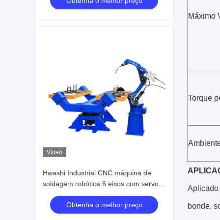
Obtenha o melhor preço
Máximo 
Torque p
Ambient
Vídeo
APLICA
Hwashi Industrial CNC máquina de
soldagem robótica 6 eixos com servo,
Aplicado 
soldagem robô braço posicionador
Obtenha o melhor preço
rack, robô de soldagem automática
bonde, s
TIG