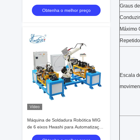
Estável de Estrutura de Cadeira de Aço
Graus de
Obtenha o melhor preço
Inoxidável
Conduzi
Máximo C
Repetido
Escala d
movimen
Vídeo
Máquina de Soldadura Robótica MIG
de 6 eixos Hwashi para Automatização
de Cadeiras e Móveis