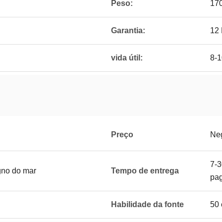
Peso:
17
Garantia:
12
vida útil:
8-1
Preço
Ne
7-3
gno do mar
Tempo de entrega
pa
Habilidade da fonte
50 