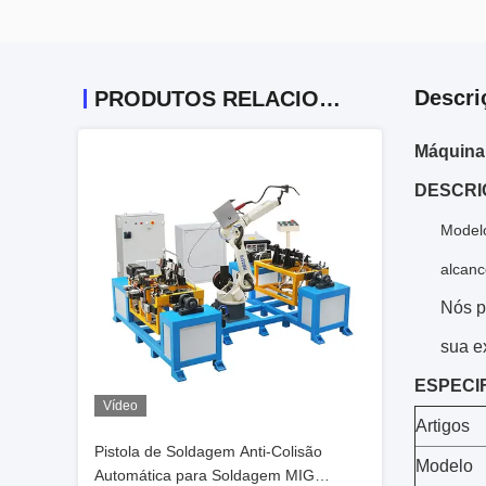
Descri
PRODUTOS RELACIONADOS
Máquina 
DESCRI
Modelo
alcanc
Nós p
sua e
ESPECI
Vídeo
Artigos
Pistola de Soldagem Anti-Colisão
Modelo
Automática para Soldagem MIG