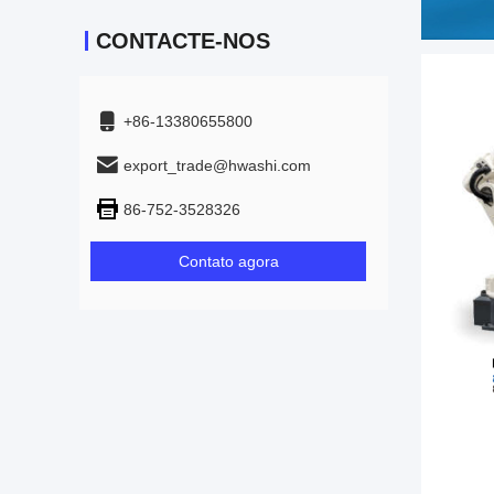
CONTACTE-NOS
+86-13380655800
export_trade@hwashi.com
86-752-3528326
Contato agora