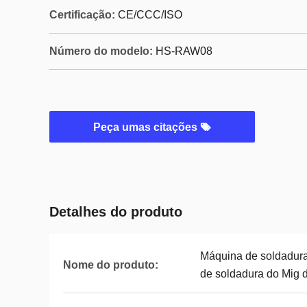
Certificação:
CE/CCC/ISO
Número do modelo:
HS-RAW08
Peça umas citações
Detalhes do produto
Máquina de soldadura
Nome do produto:
de soldadura do Mig d