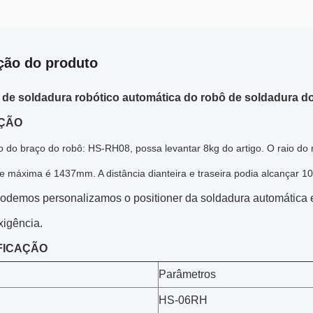
ção do produto
de soldadura robótico automática do robô de soldadura do 
ÇÃO
 do braço do robô: HS-RH08, possa levantar 8kg do artigo. O raio do
e máxima é 1437mm. A distância dianteira e traseira podia alcançar 1
odemos personalizamos o positioner da soldadura automática e
xigência.
FICAÇÃO
Parâmetros
HS-06RH