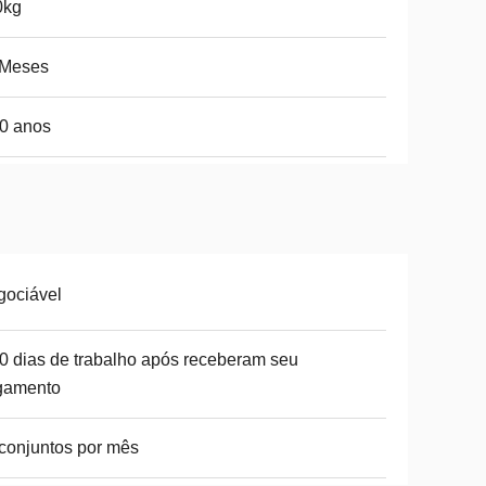
0kg
 Meses
0 anos
gociável
0 dias de trabalho após receberam seu
gamento
conjuntos por mês