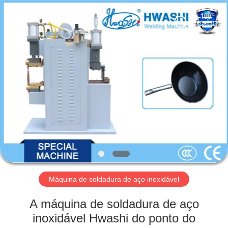
2026
GUANGDONG
HWASHI
TECHNOLOGY
INC..
All
Rights
Reserved.
CASA
PRODUTOS
SOBRE
NÓS
EXCURSÃO
DA
Máquina de soldadura de aço inoxidável
FÁBRICA
A máquina de soldadura de aço
inoxidável Hwashi do ponto do