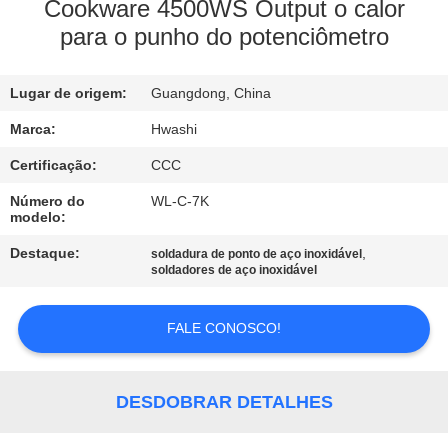
CONTROLE
Cookware 4500WS Output o calor
para o punho do potenciômetro
DA
QUALIDADE
Lugar de origem:
Guangdong, China
CONTACTE-
Marca:
Hwashi
NOS
Certificação:
CCC
Número do
WL-C-7K
modelo:
NOTÍCIA
Destaque:
,
soldadura de ponto de aço inoxidável
soldadores de aço inoxidável
CASOS
FALE CONOSCO!
BLOGUE
DESDOBRAR DETALHES
PEÇA