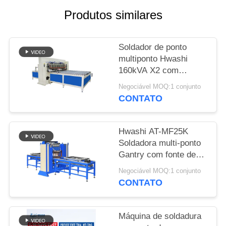
UMAS
Produtos similares
CITAÇÕES
Soldador de ponto
MAPA
multiponto Hwashi
DO
160kVA X2 com
SITE
espessura máxima de
Negociável MOQ:1 conjunto
soldagem de 2 + 2 mm
CONTATO
e braço móvel
POLÍTICA
automático
DE
Hwashi AT-MF25K
Soldadora multi-ponto
PRIVACIDADE
Gantry com fonte de
alimentação MFDC
Negociável MOQ:1 conjunto
Inverter Alimentação
CONTATO
servo-driven e
espaçamento de
eletrodos ajustável
Máquina de soldadura
para endurecedores de