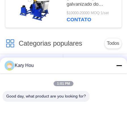
galvanizado do
escaninho dos
$10000-20000 MOQ:1/set
desperdícios configura
CONTATO
o sistema de rastreio
da emenda do laser
Categorias populares
Todos
Máquina de
Máquina de solda de
Kary Hou
soldadura do ponto
malha de arame
1:01 PM
máquina de
máquina de soldadura
soldadura do
do dissipador
Good day, what product are you looking for?
condensador
Máquina de Solda
robôs de soldadura
IBC
industriais