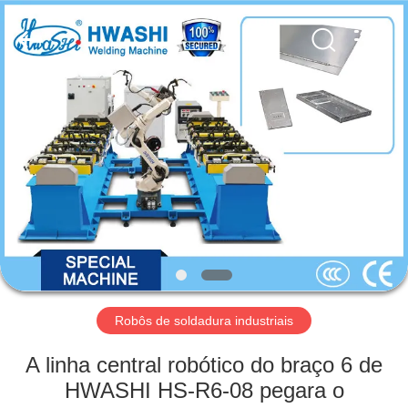
2026
GUANGDONG
HWASHI
TECHNOLOGY
INC..
All
Rights
Reserved.
CASA
PRODUTOS
SOBRE
NÓS
EXCURSÃO
DA
Robôs de soldadura industriais
FÁBRICA
A linha central robótico do braço 6 de
HWASHI HS-R6-08 pegara o