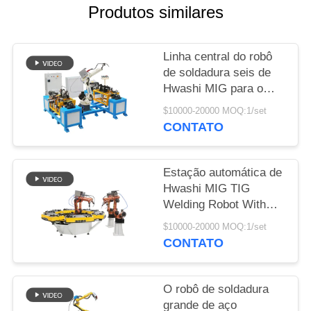
UMAS
Produtos similares
CITAÇÕES
Linha central do robô
MAPA
de soldadura seis de
Hwashi MIG para o
DO
quadro de aço
SITE
$10000-20000 MOQ:1/set
inoxidável da cadeira
CONTATO
POLÍTICA
Estação automática de
DE
Hwashi MIG TIG
PRIVACIDADE
Welding Robot With
Rotating para o canto
$10000-20000 MOQ:1/set
da cremalheira do
CONTATO
armazenamento
O robô de soldadura
grande de aço