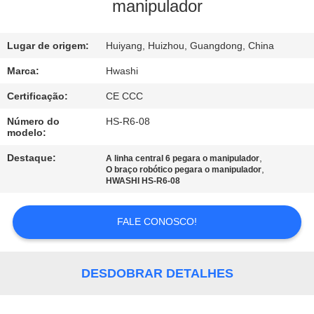
CONTROLE
manipulador
DA
Lugar de origem:
Huiyang, Huizhou, Guangdong, China
QUALIDADE
Marca:
Hwashi
CONTACTE-
Certificação:
CE CCC
NOS
Número do
HS-R6-08
modelo:
NOTÍCIA
Destaque:
,
A linha central 6 pegara o manipulador
,
O braço robótico pegara o manipulador
HWASHI HS-R6-08
CASOS
FALE CONOSCO!
BLOGUE
DESDOBRAR DETALHES
PEÇA