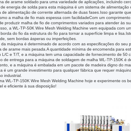
a de arame soldado para uma variedade de aplicações, incluindo cerca
e de energia de solda para esta máquina é um sistema de alimentação
a de alimentação de corrente alternada de duas fases.Isso garante qu
smo a malha de fio mais espessa com facilidadeCom um comprimento
de produzir malha de fio de comprimentos variados para atender às su
isso, a WL-TP-50K Wire Mesh Welding Machine vem equipada com um
 borda do fio da estrutura do fio para tornar a superfície limpa e lisa.Is
ade, sem bordas ásperas ou imperfeições.
 da máquina é determinado de acordo com as especificações do seu pr
a de arame mais pesada.A quantidade mínima de encomenda para es
m L/C e T/T, e a máquina tem uma capacidade de fornecimento de 50 c
o de entrega para a máquina de soldagem de malha WL-TP-150K é de 
nto, e a máquina é embalada em um pacote de madeira digno do mar p
a é um grande investimento para qualquer fábrica que requer máquina
o industrial.
a na WL-TP-150K Wire Mesh Welding Machine hoje e experimente os ben
el e eficiente à sua disposição!