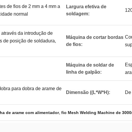
tes de fios de 2 mm a 4 mm a
Largura efetiva de
12
soldagem:
cidade normal
 através da introdução de
Cor
Máquina de cortar bordas
 de posição de soldadura,
de fios:
sup
Esp
Máquina de soldar de
linha de galpão:
ar
dobra para dobra de arame de
Dimensão ((L*W*H):
De 
,
ha de arame com alimentador
fio Mesh Welding Machine de 300