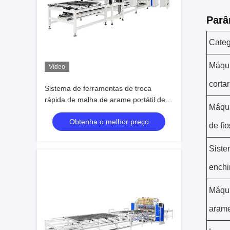
Parâ
Categ
Máqui
Vídeo
cortar
Sistema de ferramentas de troca
rápida de malha de arame portátil de
Máqui
operação fácil 1200mm Design
Obtenha o melhor preço
compacto
de fio
Siste
enchi
Máqui
aram