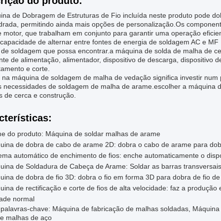
rição do produto:
ina de Dobragem de Estruturas de Fio incluída neste produto pode do
adrada, permitindo ainda mais opções de personalização.Os component
 motor, que trabalham em conjunto para garantir uma operação eficient
capacidade de alternar entre fontes de energia de soldagem AC e MF
o de soldagem que possa encontrar.a máquina de solda de malha de ce
te de alimentação, alimentador, dispositivo de descarga, dispositivo
tamento e corte.
r na máquina de soldagem de malha de vedação significa investir num pr
s necessidades de soldagem de malha de arame.escolher a máquina de
s de cerca e construção.
cterísticas:
e do produto: Máquina de soldar malhas de arame
uina de dobra de cabo de arame 2D: dobra o cabo de arame para do
ema automático de enchimento de fios: enche automaticamente o dispos
uina de Soldadura de Cabeça de Arame: Soldar as barras transversais
uina de dobra de fio 3D: dobra o fio em forma 3D para dobra de fio
ina de rectificação e corte de fios de alta velocidade: faz a produçã
dade normal
 palavras-chave: Máquina de fabricação de malhas soldadas, Máquina
de malhas de aço