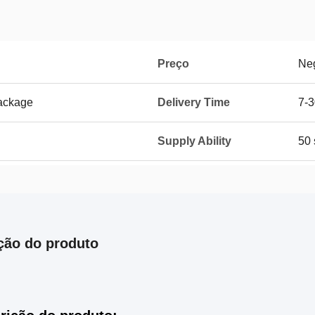
Preço
Ne
ackage
Delivery Time
7-3
Supply Ability
50 
ção do produto