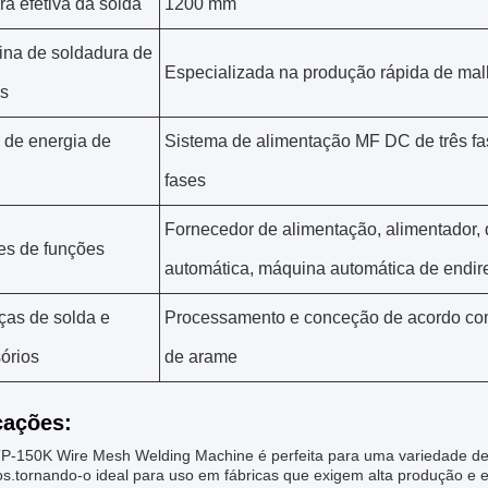
ra efetiva da solda
1200 mm
na de soldadura de
Especializada na produção rápida de ma
s
 de energia de
Sistema de alimentação MF DC de três f
fases
Fornecedor de alimentação, alimentador, d
s de funções
automática, máquina automática de endirei
as de solda e
Processamento e conceção de acordo com
órios
de arame
cações:
P-150K Wire Mesh Welding Machine é perfeita para uma variedade de 
s.tornando-o ideal para uso em fábricas que exigem alta produção e e