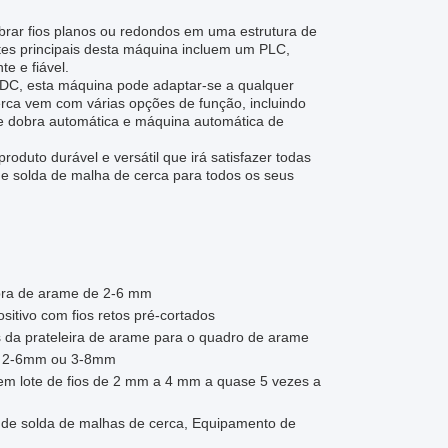
brar fios planos ou redondos em uma estrutura de
es principais desta máquina incluem um PLC,
e e fiável.
 DC, esta máquina pode adaptar-se a qualquer
rca vem com várias opções de função, incluindo
 de dobra automática e máquina automática de
oduto durável e versátil que irá satisfazer todas
 solda de malha de cerca para todos os seus
bra de arame de 2-6 mm
itivo com fios retos pré-cortados
 da prateleira de arame para o quadro de arame
 de 2-6mm ou 3-8mm
o em lote de fios de 2 mm a 4 mm a quase 5 vezes a
 de solda de malhas de cerca, Equipamento de