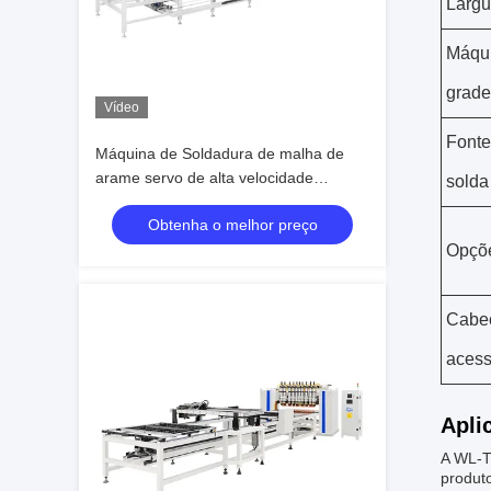
Largu
Máqui
grade
Vídeo
Fonte
Máquina de Soldadura de malha de
arame servo de alta velocidade
solda
Sistema de alinhamento automático
Obtenha o melhor preço
2000mm para saída rápida
Opçõe
Cabeç
acess
Apli
A WL-T
produto