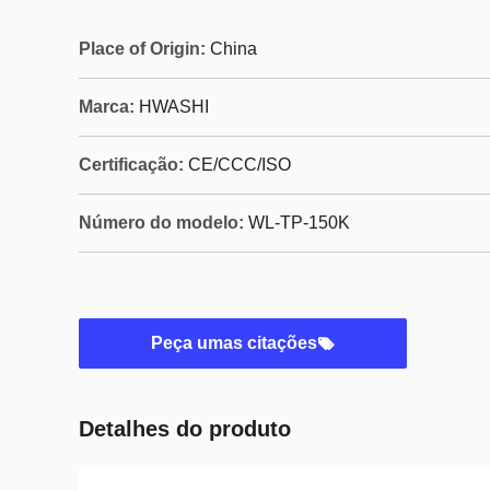
Place of Origin:
China
Marca:
HWASHI
Certificação:
CE/CCC/ISO
Número do modelo:
WL-TP-150K
Peça umas citações
Detalhes do produto