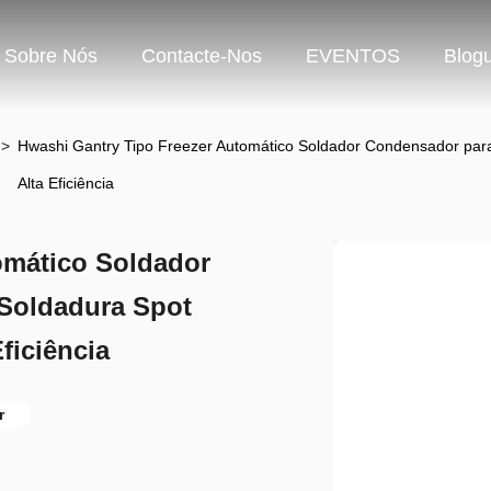
Sobre Nós
Contacte-Nos
EVENTOS
Blog
>
Hwashi Gantry Tipo Freezer Automático Soldador Condensador par
Alta Eficiência
omático Soldador
Soldadura Spot
ficiência
r