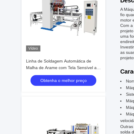
Desc
A Máqu
fio qu
motor e
Com a 
projet
uma fon
endirei
Investi
Vídeo
as sua
projeto
Linha de Soldagem Automática de
Malha de Arame com Tela Sensível ao
Cara
Toque PLC de Produção Rápida
Obtenha o melhor preço
1800mm de Largura 100 Linhas por
Nom
Minuto
Máq
Sist
Máq
Máq
Máqu
veloci
Outras
solda 