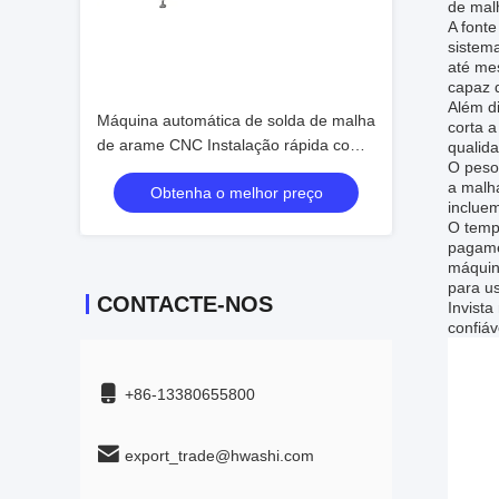
de malh
A font
sistem
até me
capaz 
Além d
Máquina automática de solda de malha
corta a
de arame CNC Instalação rápida com
qualid
O peso
sistema integrado de alimentação de
a malh
Obtenha o melhor preço
arame Largura 1500 mm
inclue
O temp
pagame
máquin
para us
CONTACTE-NOS
Invist
confiáv
+86-13380655800
export_trade@hwashi.com