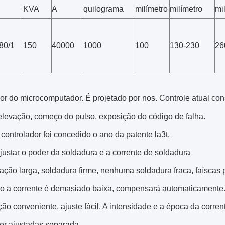
KVA
A
quilograma
milímetro
milímetro
mi
80/1
150
40000
1000
100
130-230
26
or do microcomputador. É projetado por nos. Controle atual cons
elevação, começo do pulso, exposição do código de falha.
controlador foi concedido o ano da patente la3t.
ajustar o poder da soldadura e a corrente de soldadura
cação larga, soldadura firme, nenhuma soldadura fraca, faíscas 
o a corrente é demasiado baixa, compensará automaticamente. 
ão conveniente, ajuste fácil. A intensidade e a época da corr
er ajustadas separada.