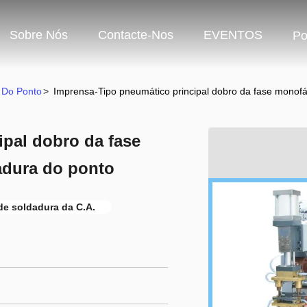
Sobre Nós
Contacte-Nos
EVENTOS
Po
 Do Ponto
>
Imprensa-Tipo pneumático principal dobro da fase monof
pal dobro da fase
adura do ponto
e soldadura da C.A.