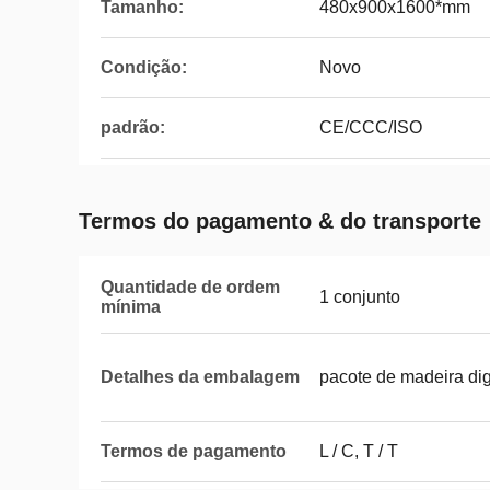
Tamanho:
480x900x1600*mm
Condição:
Novo
padrão:
CE/CCC/ISO
Termos do pagamento & do transporte
Quantidade de ordem
1 conjunto
mínima
Detalhes da embalagem
pacote de madeira di
Termos de pagamento
L / C, T / T