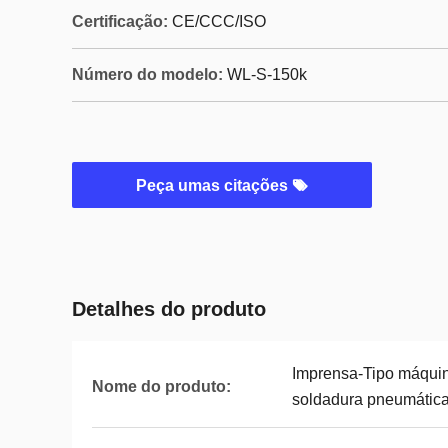
Certificação:
CE/CCC/ISO
Número do modelo:
WL-S-150k
Peça umas citações
Detalhes do produto
Imprensa-Tipo máquin
Nome do produto:
soldadura pneumática