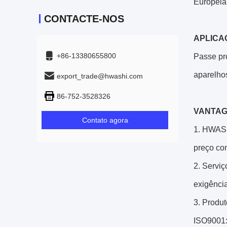
Européia
CONTACTE-NOS
APLICA
+86-13380655800
Passe pro
aparelho
export_trade@hwashi.com
86-752-3528326
VANTAG
Contato agora
1. HWASHI
preço com
2. Servi
exigência
3. Produ
ISO9001: 