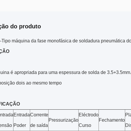
ção do produto
-Tipo máquina da fase monofásica de soldadura pneumática do
ÇÃO
uina é apropriada para uma espessura de solda de 3.5+3.5mm.
 posição dois ao mesmo tempo
FICAÇÃO
ntrada
Entrada
Corrente
Eléctrodo
Pl
Pressurização
Fechamento
ensão
Poder
de saída
Curso
Di