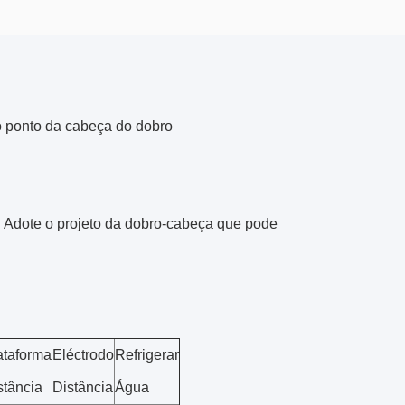
 ponto da cabeça do dobro
 Adote o projeto da dobro-cabeça que pode
ataforma
Eléctrodo
Refrigerar
stância
Distância
Água