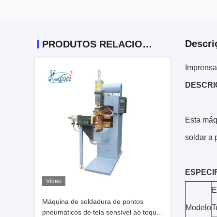
Descri
PRODUTOS RELACIONADOS
Imprensa
DESCRI
Esta máq
soldar a
ESPECI
Vídeo
E
Máquina de soldadura de pontos
Modelo
T
pneumáticos de tela sensível ao toque