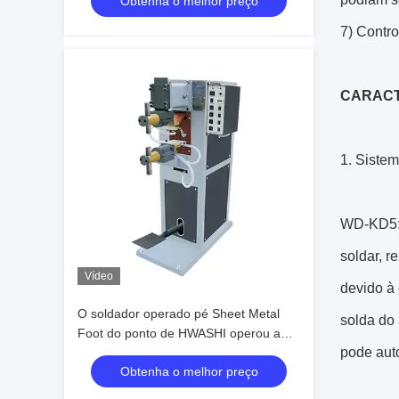
Obtenha o melhor preço
7) Contro
CARACT
1. Sistem
WD-KD5: 
soldar, 
Vídeo
devido à 
O soldador operado pé Sheet Metal
solda do 
Foot do ponto de HWASHI operou a
pode aut
máquina de soldadura do ponto
Obtenha o melhor preço