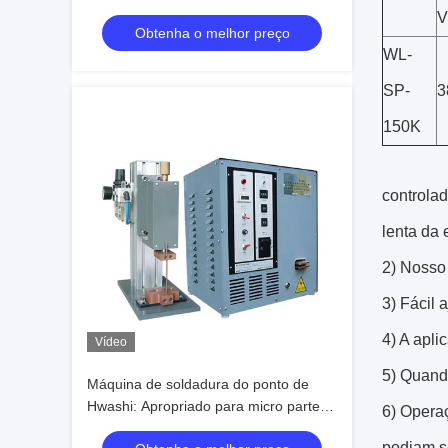
inteligente para chapas ou cintos de
V
Obtenha o melhor preço
cobre mais espessos
WL-
SP-
3
150K
controlad
lenta da 
2) Nosso 
3) Fácil 
4) A apli
Vídeo
5) Quand
Máquina de soldadura do ponto de
Hwashi: Apropriado para micro partes
6) Operaç
do trabalho de precisão
podiam s