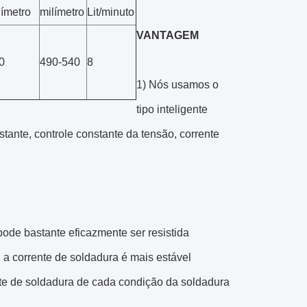
límetro
milímetro
Lit/minuto
VANTAGEM
0
490-540
8
1) Nós usamos o
tipo inteligente
tante, controle constante da tensão, corrente
pode bastante eficazmente ser resistida
a corrente de soldadura é mais estável
ente de soldadura de cada condição da soldadura