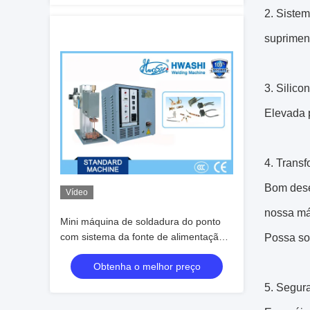
2. Sistem
supriment
3. Silico
Elevada p
4. Transf
Bom dese
Vídeo
nossa má
Mini máquina de soldadura do ponto
com sistema da fonte de alimentação
Possa so
da descarga do capacitor
Obtenha o melhor preço
5. Segur