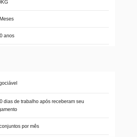
0KG
 Meses
0 anos
gociável
0 dias de trabalho após receberam seu
gamento
conjuntos por mês