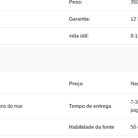
Peso:
35
Garantia:
12
vida útil:
8-1
Preço
Ne
7-3
gno do mar
Tempo de entrega
pa
Habilidade da fonte
50 