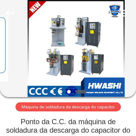
2026
GUANGDONG
HWASHI
TECHNOLOGY
INC..
All
Rights
Reserved.
CASA
PRODUTOS
SOBRE
NÓS
EXCURSÃO
DA
Máquina de soldadura da descarga do capacitor
FÁBRICA
Ponto da C.C. da máquina de
soldadura da descarga do capacitor do