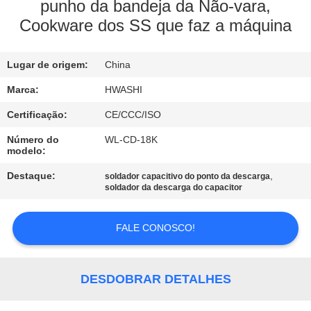
CONTROLE
punho da bandeja da Não-vara,
Cookware dos SS que faz a máquina
DA
QUALIDADE
Lugar de origem:
China
CONTACTE-
Marca:
HWASHI
NOS
Certificação:
CE/CCC/ISO
Número do
WL-CD-18K
modelo:
NOTÍCIA
Destaque:
,
soldador capacitivo do ponto da descarga
soldador da descarga do capacitor
CASOS
FALE CONOSCO!
PEÇA
UMAS
DESDOBRAR DETALHES
CITAÇÕES