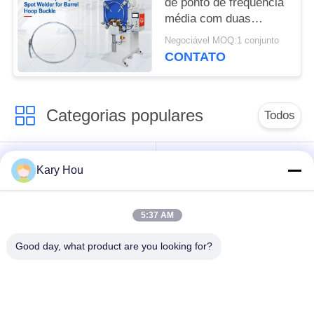
de ponto de frequência
média com duas
cabeças de soldagem
Negociável MOQ:1 conjunto
e tecnologia de
CONTATO
inversor MFDC para
feixes de aro de barril
Categorias populares
Todos
Máquina de
Máquina de solda de
Kary Hou
soldadura do ponto
malha de arame
5:37 AM
máquina de
máquina de soldadura
soldadura do
do dissipador
Good day, what product are you looking for?
condensador
Máquina de Solda
robôs de soldadura
IBC
industriais