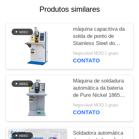
Produtos similares
MAPA
DO
máquina capacitiva da
SITE
solda de ponto de
Stainless Steel do
POLÍTICA
soldador do ponto da
Negociável MOQ:1 grupo
energia da máquina de
CONTATO
DE
soldadura da
PRIVACIDADE
resistência do soldador
do ponto da bateria
Máquina de soldadura
220v pric
automática da bateria
de Pure Nickel 18650
do soldador do ponto
Negociável MOQ:1 grupo
do capacitor da bateria
CONTATO
Soldadora automática