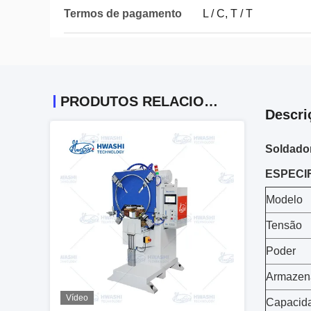
Termos de pagamento
L / C, T / T
PRODUTOS RELACIONADOS
Descri
Soldado
ESPECI
Modelo
Tensão
Poder
Armazen
Vídeo
Capacid