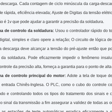
-descarga. Cada contagem de ciclo minúscula da carga-descar
e rápida, eficiência elevada; Ajuste de Digitas da tensão elétr
ão é 1v que pode ajudar a garantir a precisão da soldadura.
a de controlo da soldadura:
Usou o controlador rápido do t
digital, simples e claro opere a relação; O circuito de lógica
a descarga deve alcançar a tensão do pré-ajuste então que po
o da soldadura. Pode eficazmente impedir o fenômeno insalu
ontrole da precisão alta, forneça a garantia para o ponto de alt
ma de controlo principal do motor:
Adote a tela de toque d
 entrada Chinês-Inglesa. O PLC, como o cubo do controle com
indo e controlando todos os tipos do tratamento dos sinais 
do sinal da transmissão a fim assegurar a validez de todas as
 as estações de teste automáticas erradica eficazmente a 