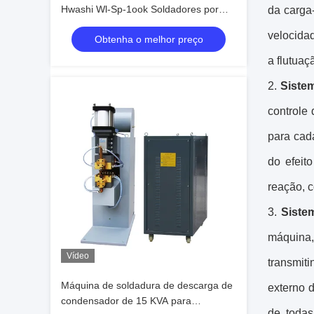
Hwashi Wl-Sp-1ook Soldadores por
da carga
Ponto Elétricos de Alto Desempenho
velocidad
Obtenha o melhor preço
a flutuaç
2.
Sistem
controle 
para cad
do efeit
reação, c
3.
Siste
máquina,
Vídeo
transmit
Máquina de soldadura de descarga de
externo 
condensador de 15 KVA para
de todas