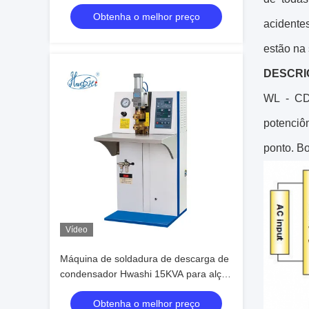
manuseio de panela de utensílios de
Obtenha o melhor preço
cozinha SS
acidentes
estão na 
DESCRI
WL - CD
potenciô
ponto. Bo
Vídeo
Máquina de soldadura de descarga de
condensador Hwashi 15KVA para alça
de panela de utensílios de cozinha SS
Obtenha o melhor preço