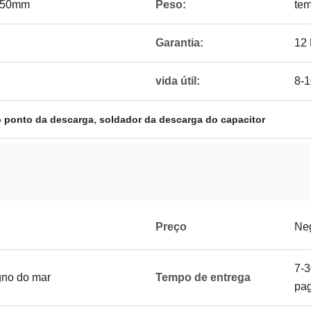
850mm
Peso:
te
Garantia:
12
vida útil:
8-1
,
o ponto da descarga
soldador da descarga do capacitor
Preço
Ne
7-3
gno do mar
Tempo de entrega
pa