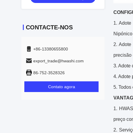
CONFIG
1. Adote
CONTACTE-NOS
Nipónico
2. Adote
+86-13380655800
precisão 
export_trade@hwashi.com
3. Adote
86-752-3528326
4. Adote
Contato agora
5. Todos 
VANTAG
1. HWASH
preço com
2. Servi