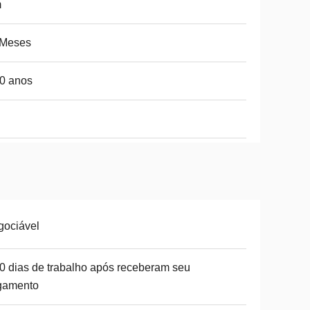
m
 Meses
0 anos
gociável
0 dias de trabalho após receberam seu
gamento