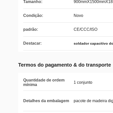
Tamanho:
900mmX1500mmX1
Condição:
Novo
padrão:
CE/CCC/ISO
Destacar:
soldador capacitivo d
Termos do pagamento & do transporte
Quantidade de ordem
1 conjunto
mínima
Detalhes da embalagem
pacote de madeira di