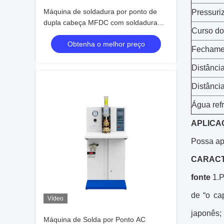
Máquina de soldadura por ponto de
Pressuri
dupla cabeça MFDC com soldadura
Curso do
por dois pontos e transformador MFDC
Obtenha o melhor preço
para pinças de bloqueio de gancho de
Fechame
barril (largura de soldadura 600-1000
mm)
Distânci
Distânci
Água ref
APLICA
Possa ap
CARACT
fonte
1.
de “o ca
Vídeo
japonês;
Máquina de Solda por Ponto AC