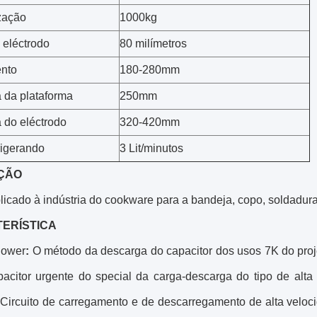
zação
1000kg
 eléctrodo
80 milímetros
nto
180-280mm
a da plataforma
250mm
a do eléctrodo
320-420mm
rigerando
3 Lit/minutos
ÇÃO
licado à indústria do cookware para a bandeja, copo, soldadur
ERÍSTICA
Power
:
O método da descarga do capacitor dos usos 7K do proje
pacitor urgente do special da carga-descarga do tipo de
 Circuito de carregamento e de descarregamento de alta veloc