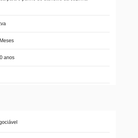
kva
 Meses
0 anos
gociável