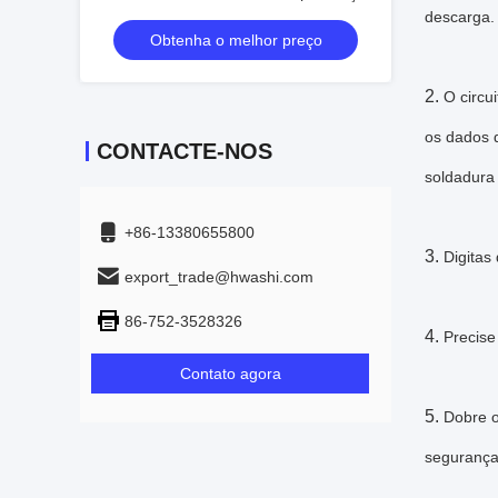
de panela de utensílios de cozinha SS
descarga.
Obtenha o melhor preço
2.
O circu
os dados d
CONTACTE-NOS
soldadura
+86-13380655800
3.
Digitas
export_trade@hwashi.com
86-752-3528326
4.
Precise
Contato agora
5.
Dobre o
segurança 