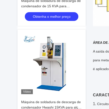
Máquina de soldadura de descarga de
condensador de 15 KVA para
manuseio de panela de utensílios de
Obtenha o melhor preço
cozinha SS
ÁREA DE
A saída d
para metai
é aplicado
Vídeo
CARACT
Máquina de soldadura de descarga de
1.
Circuit
condensador Hwashi 15KVA para alça