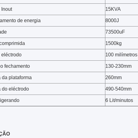
 Inout
15KVA
amento de energia
8000J
ade
73500uF
comprimida
1500kg
 eléctrodo
100 milímetros
o fechamento
130-230mm
a da plataforma
260mm
a do eléctrodo
490-540mm
rigerando
6 Lit/minutos
ÇÃO