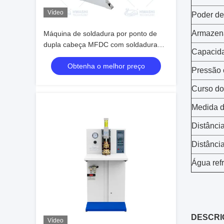
Vídeo
Poder de
Armazen
Máquina de soldadura por ponto de
dupla cabeça MFDC com soldadura
Capacid
por dois pontos e transformador MFDC
Obtenha o melhor preço
para pinças de bloqueio de gancho de
Pressão 
barril (largura de soldadura 600-1000
mm)
Curso do
Medida d
Distânci
Distânci
Água ref
DESCRI
Vídeo