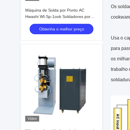
Os solda
Máquina de Solda por Ponto AC
Hwashi Wl-Sp-1ook Soldadores por
cookware
Ponto Elétricos de Alto Desempenho
Obtenha o melhor preço
Usa o cap
para pas
os milha
trabalho
soldadur
Vídeo