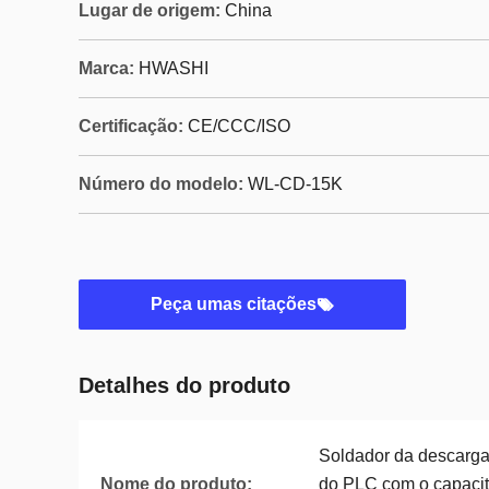
Lugar de origem:
China
Marca:
HWASHI
Certificação:
CE/CCC/ISO
Número do modelo:
WL-CD-15K
Peça umas citações
Detalhes do produto
Soldador da descarga
Nome do produto:
do PLC com o capaci