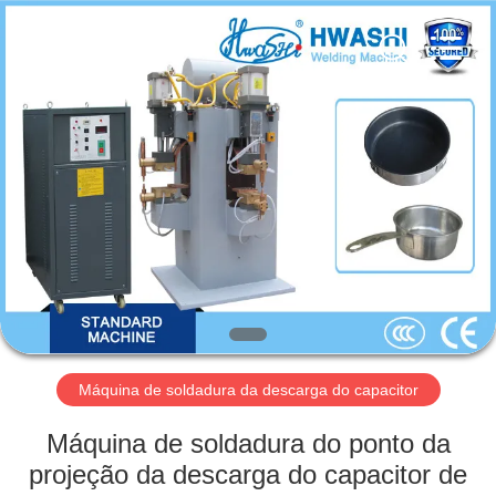
2026
GUANGDONG
HWASHI
TECHNOLOGY
INC..
All
Rights
Reserved.
CASA
PRODUTOS
SOBRE
NÓS
EXCURSÃO
DA
Máquina de soldadura da descarga do capacitor
FÁBRICA
Máquina de soldadura do ponto da
projeção da descarga do capacitor de