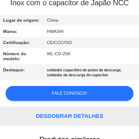
CONTROLE
Inox com o capacitor de Japão NCC
DA
Lugar de origem:
China
QUALIDADE
Marca:
HWASHI
CONTACTE-
Certificação:
CE/CCC/ISO
NOS
Número do
WL-CD-25K
modelo:
NOTÍCIA
Destaque:
,
soldador capacitivo do ponto da descarga
soldador da descarga do capacitor
CASOS
FALE CONOSCO!
BLOGUE
DESDOBRAR DETALHES
PEÇA