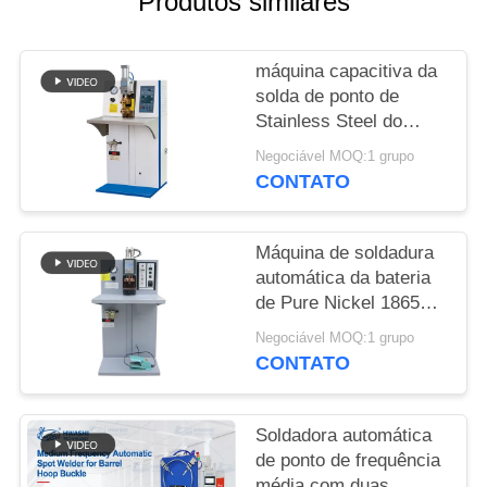
Produtos similares
UMAS
CITAÇÕES
máquina capacitiva da
solda de ponto de
MAPA
Stainless Steel do
DO
soldador do ponto da
Negociável MOQ:1 grupo
energia da máquina de
SITE
CONTATO
soldadura da
resistência do soldador
POLÍTICA
do ponto da bateria
Máquina de soldadura
220v pric
automática da bateria
DE
de Pure Nickel 18650
PRIVACIDADE
do soldador do ponto
Negociável MOQ:1 grupo
do capacitor da bateria
CONTATO
Soldadora automática
de ponto de frequência
média com duas