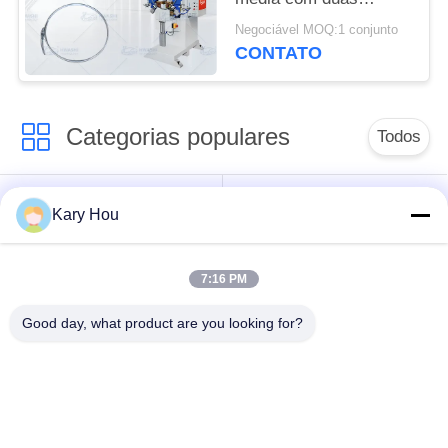
cabeças de soldagem
Negociável MOQ:1 conjunto
e tecnologia de
CONTATO
inversor MFDC para
feixes de aro de barril
Categorias populares
Todos
Máquina de
Máquina de solda de
Kary Hou
soldadura do ponto
malha de arame
7:16 PM
máquina de
máquina de soldadura
soldadura do
do dissipador
Good day, what product are you looking for?
condensador
Máquina de Solda
robôs de soldadura
IBC
industriais