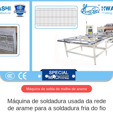
2026
GUANGDONG
HWASHI
TECHNOLOGY
INC..
All
Rights
Reserved.
CASA
PRODUTOS
SOBRE
NÓS
EXCURSÃO
DA
Máquina de solda de malha de arame
FÁBRICA
Máquina de soldadura usada da rede
de arame para a soldadura fria do fio