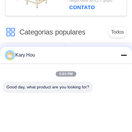
Negociável MOQ:1 grupo
precisão totalmente
CONTATO
automática
Categorias populares
Todos
Máquina de
Máquina de solda de
Kary Hou
soldadura do ponto
malha de arame
5:03 PM
máquina de
máquina de soldadura
soldadura do
do dissipador
Good day, what product are you looking for?
condensador
Máquina de Solda
robôs de soldadura
IBC
industriais
Máquina de