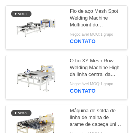
UMAS
CITAÇÕES
Fio de aço Mesh Spot
Welding Machine
Multipoint do
MAPA
refrigerador para a
Negociável MOQ:1 grupo
DO
prateleira do fio
CONTATO
SITE
O fio XY Mesh Row
POLÍTICA
Welding Machine High
da linha central da
DE
única cabeça apressa
Negociável MOQ:1 grupo
PRIVACIDADE
completamente
CONTATO
automático
Máquina de solda de
linha de malha de
arame de cabeça única
eixo XY de alta