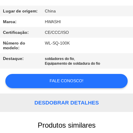
CONTROLE
DA
Lugar de origem:
China
QUALIDADE
Marca:
HWASHI
Certificação:
CE/CCC/ISO
CONTACTE-
Número do
WL-SQ-100K
modelo:
NOS
Destaque:
,
soldadores do fio
Equipamento de soldadura do fio
NOTÍCIA
FALE CONOSCO!
CASOS
DESDOBRAR DETALHES
BLOGUE
PEÇA
Produtos similares