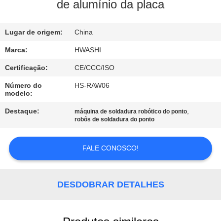
CONTROLE
de alumínio da placa
DA
Lugar de origem:
China
QUALIDADE
Marca:
HWASHI
CONTACTE-
Certificação:
CE/CCC/ISO
NOS
Número do
HS-RAW06
modelo:
NOTÍCIA
Destaque:
,
máquina de soldadura robótico do ponto
robôs de soldadura do ponto
CASOS
FALE CONOSCO!
PEÇA
DESDOBRAR DETALHES
UMAS
CITAÇÕES