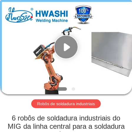
2026
GUANGDONG
HWASHI
TECHNOLOGY
INC..
All
Rights
Reserved.
CASA
PRODUTOS
SOBRE
NÓS
EXCURSÃO
DA
Robôs de soldadura industriais
FÁBRICA
6 robôs de soldadura industriais do
MIG da linha central para a soldadura