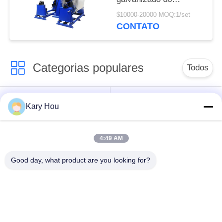
escaninho dos
$10000-20000 MOQ:1/set
desperdícios configura
CONTATO
o sistema de rastreio
da emenda do laser
Categorias populares
Todos
Máquina de
Máquina de solda de
Kary Hou
soldadura do ponto
malha de arame
4:49 AM
máquina de
máquina de soldadura
soldadura do
do dissipador
Good day, what product are you looking for?
condensador
Máquina de Solda
robôs de soldadura
IBC
industriais