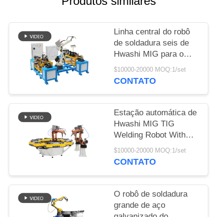
Produtos similares
MAPA
Linha central do robô
DO
de soldadura seis de
SITE
Hwashi MIG para o
quadro de aço
$10000-20000 MOQ:1/set
inoxidável da cadeira
POLÍTICA
CONTATO
DE
PRIVACIDADE
Estação automática de
Hwashi MIG TIG
Welding Robot With
Rotating para o canto
$10000-20000 MOQ:1/set
da cremalheira do
CONTATO
armazenamento
O robô de soldadura
grande de aço
galvanizado do