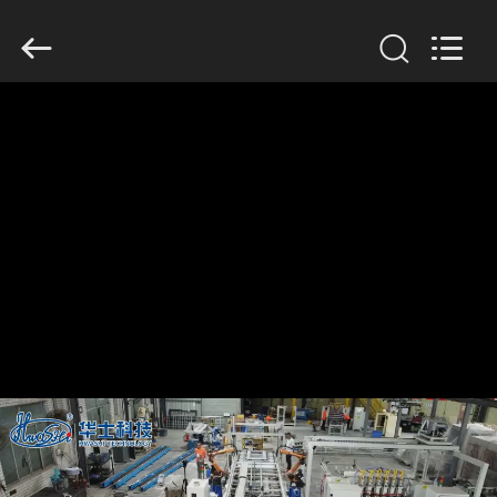
2026
GUANGDONG
HWASHI
TECHNOLOGY
INC..
All
Rights
Reserved.
CASA
PRODUTOS
SOBRE
NÓS
EXCURSÃO
DA
FÁBRICA