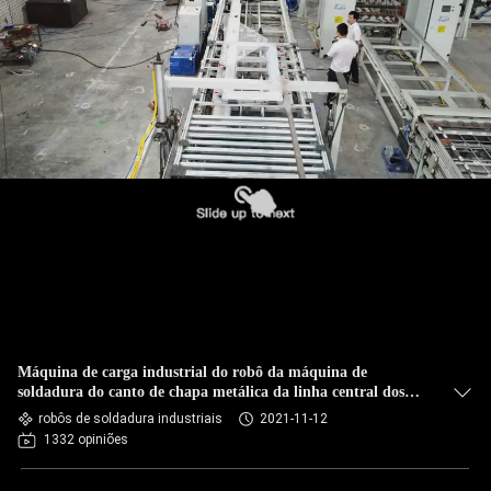
CONTROLE
DA
QUALIDADE
CONTACTE-
NOS
NOTÍCIA
CASOS
Máquina de carga industrial do robô da máquina de
BLOGUE
soldadura do canto de chapa metálica da linha central dos
robôs de soldadura 6 do ISO do CCC do CE
robôs de soldadura industriais
2021-11-12
1332 opiniões
PEÇA