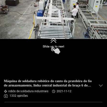
CONTROLE
DA
QUALIDADE
CONTACTE-
NOS
NOTÍCIA
CASOS
Máquina de soldadura robótico do canto da prateleira do fio
BLOGUE
do armazenamento, linha central industrial do braço 6 do
robô de soldadura
robôs de soldadura industriais
2021-11-12
1332 opiniões
PEÇA