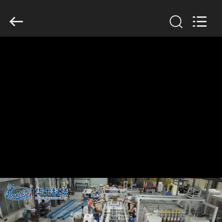
2026
GUANGDONG
HWASHI
TECHNOLOGY
INC..
All
Rights
Reserved.
CASA
PRODUTOS
SOBRE
NÓS
EXCURSÃO
DA
FÁBRICA