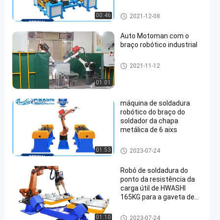
6
robôs de soldadura industriai
00:46
2021-12-08
s
Auto Motoman com o
braço robótico industrial
robôs de soldadura industriai
2021-11-12
s
01:01
máquina de soldadura
robótico do braço do
soldador da chapa
metálica de 6 aixs
robôs de soldadura industriai
01:53
2023-07-24
s
Robô de soldadura do
ponto da resistência da
carga útil de HWASHI
165KG para a gaveta de
aço galvanizada gaveta
de aço suave
robôs de soldadura industriai
01:10
2023-07-24