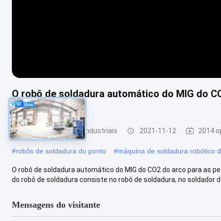
O robô de soldadura automático do MIG do C
carregam parte
robôs de soldadura industriais
2021-11-12
2014 o
#
robôs de soldadura do ponto
#
máquina de soldadura robótico 
O robô de soldadura automático do MIG do CO2 do arco para as 
do robô de soldadura consiste no robô de soldadura, no soldador do M
Mensagens do visitante