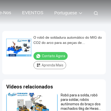
e-Nos
EVENTOS
Portuguese
O robô de soldadura automático do MIG do
CO2 do arco para as peças de
automóvel/que carregam parte
Contato Agora
Aprenda Mais
Vídeos relacionados
Robô para a solda, robô
para soldar, robôs
autônomos do braço dos
machados 6kg de Hwashi