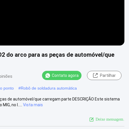
O2 do arco para as peças de automóvel/que
Contato agora
Partilhar
piniões
do ponto
#
Robô de soldadura automática
peças de automóvel/que carregam parte DESCRIÇÃO Este sistema
IG, no l.....
Vista mais
Deixe mensagem.