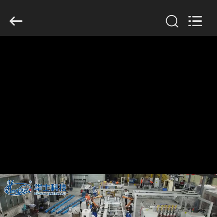
2026
GUANGDONG
HWASHI
TECHNOLOGY
INC..
All
Rights
Reserved.
CASA
PRODUTOS
SOBRE
NÓS
EXCURSÃO
DA
FÁBRICA