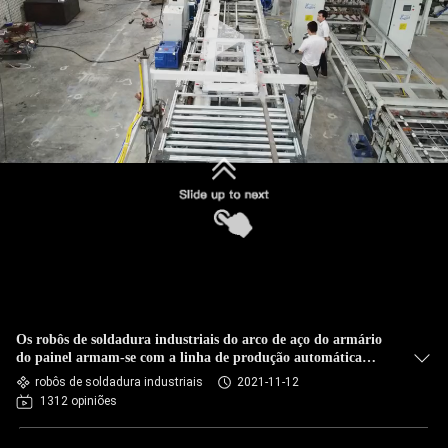
CONTROLE
DA
QUALIDADE
CONTACTE-
NOS
NOTÍCIA
CASOS
Os robôs de soldadura industriais do arco de aço do armário
PEÇA
do painel armam-se com a linha de produção automática
alimentador
robôs de soldadura industriais
2021-11-12
UMAS
1312 opiniões
CITAÇÕES