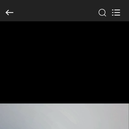
2026
GUANGDONG
HWASHI
TECHNOLOGY
INC..
All
Rights
Reserved.
CASA
PRODUTOS
SOBRE
NÓS
EXCURSÃO
DA
FÁBRICA