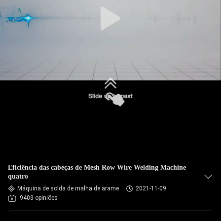
CONTROLE
DA
QUALIDADE
CONTACTE-
NOS
NOTÍCIA
CASOS
Eficiência das cabeças de Mesh Row Wire Welding Machine
BLOGUE
quatro
Máquina de solda de malha de arame
2021-11-09
9403 opiniões
PEÇA