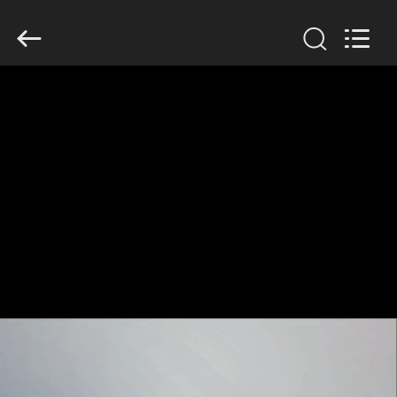
2026
GUANGDONG
HWASHI
TECHNOLOGY
INC..
All
Rights
Reserved.
CASA
PRODUTOS
SOBRE
NÓS
EXCURSÃO
DA
FÁBRICA