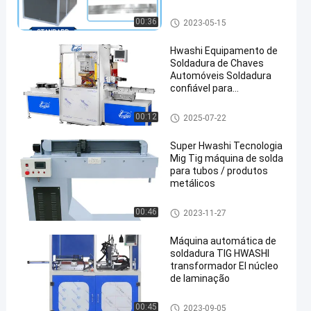
máquina de soldadura da em
00:36
2023-05-15
enda
Hwashi Equipamento de
Soldadura de Chaves
Automóveis Soldadura
confiável para
fechaduras de veículos
seguras
soldador do mig tig
00:12
2025-07-22
Super Hwashi Tecnologia
Mig Tig máquina de solda
para tubos / produtos
metálicos
soldador do mig tig
00:46
2023-11-27
Máquina automática de
soldadura TIG HWASHI
transformador EI núcleo
de laminação
soldador do mig tig
00:45
2023-09-05