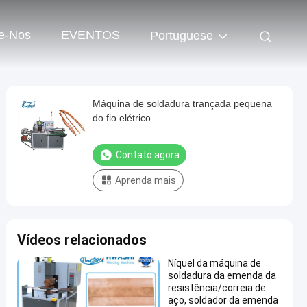
e-Nos
EVENTOS
Portuguese
Máquina de soldadura trançada pequena
do fio elétrico
Contato agora
Aprenda mais
Vídeos relacionados
Níquel da máquina de
soldadura da emenda da
resistência/correia de
aço, soldador da emenda