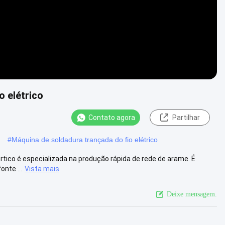
 elétrico
Contato agora
Partilhar
#
Máquina de soldadura trançada do fio elétrico
órtico é especializada na produção rápida de rede de arame. É
onte ...
Vista mais
Deixe mensagem.