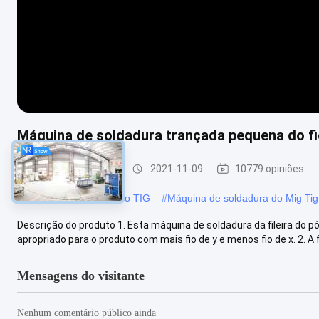
Máquina de soldadura trançada pequena do fio
soldador do mig tig
2021-11-09
10779 opiniões
#
Soldador automático do TIG
#
Máquina de soldadura do Mig Tig
Descrição do produto 1. Esta máquina de soldadura da fileira do p
apropriado para o produto com mais fio de y e menos fio de x. 2. A f
Mensagens do visitante
Nenhum comentário público ainda