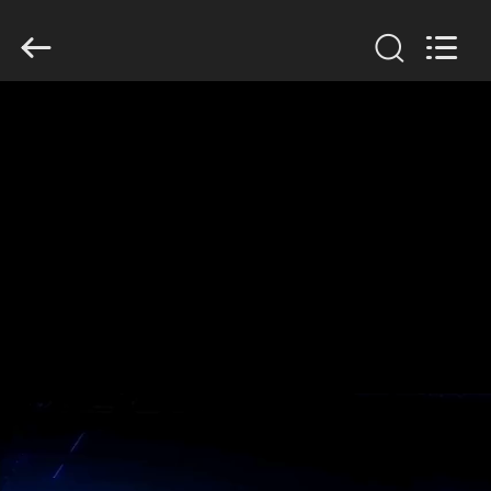
2026
GUANGDONG
HWASHI
TECHNOLOGY
INC..
All
Rights
Reserved.
CASA
PRODUTOS
SOBRE
NÓS
EXCURSÃO
DA
FÁBRICA