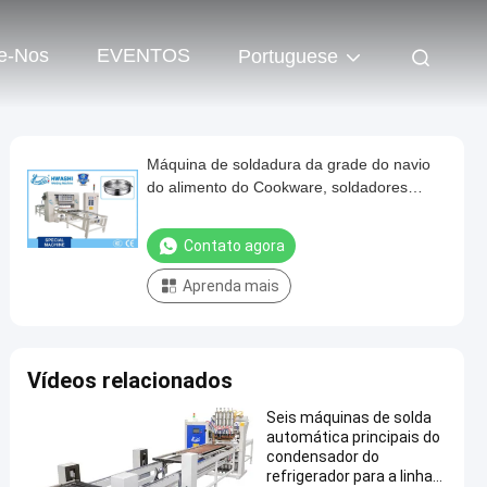
e-Nos
EVENTOS
Portuguese
Máquina de soldadura da grade do navio
do alimento do Cookware, soldadores
redondos de aço inoxidável do ponto do fio
Contato agora
Aprenda mais
Vídeos relacionados
Seis máquinas de solda
automática principais do
condensador do
refrigerador para a linha