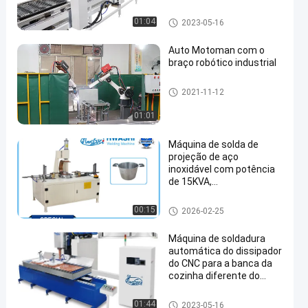
de produção do
condensador
Máquina de solda de malha d
01:04
2023-05-16
e arame
Auto Motoman com o
braço robótico industrial
robôs de soldadura industriai
2021-11-12
s
01:01
Máquina de solda de
projeção de aço
inoxidável com potência
de 15KVA,
armazenamento de
energia 8000J e
máquina de soldadura de aço
00:15
2026-02-25
pressurização de 1500kg
inoxidável
para alças de panela de
Máquina de soldadura
sopa
automática do dissipador
do CNC para a banca da
cozinha diferente do
tamanho
máquina de soldadura do dis
01:44
2023-05-16