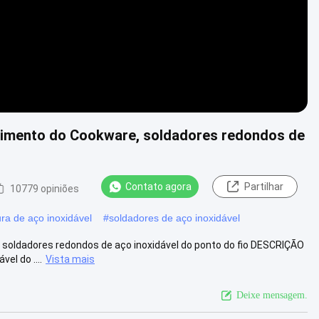
alimento do Cookware, soldadores redondos de
Contato agora
Partilhar
10779 opiniões
ra de aço inoxidável
#
soldadores de aço inoxidável
 soldadores redondos de aço inoxidável do ponto do fio DESCRIÇÃO
el do ....
Vista mais
Deixe mensagem.