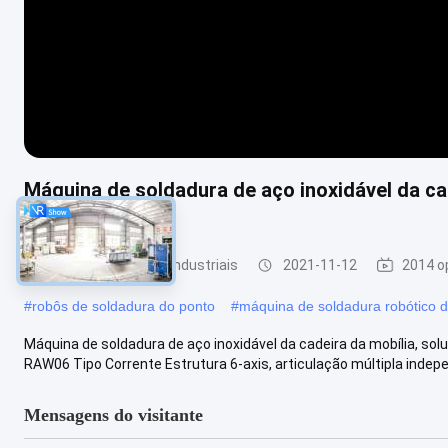
Máquina de soldadura de aço inoxidável da cad
soldadura
robôs de soldadura industriais
2021-11-12
2014 o
#
robôs de soldadura do ponto
#
máquina de soldadura robótico 
Máquina de soldadura de aço inoxidável da cadeira da mobília, so
RAW06 Tipo Corrente Estrutura 6-axis, articulação múltipla indepe
Mensagens do visitante