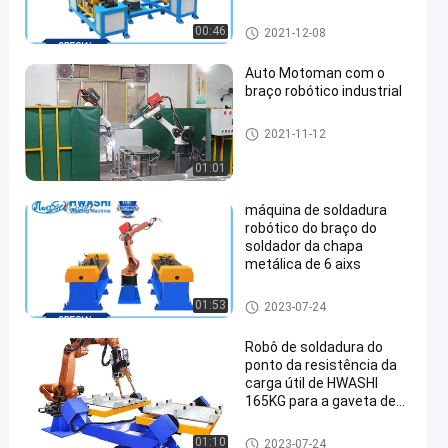
6
robôs de soldadura industriai
00:46
2021-12-08
s
Auto Motoman com o
braço robótico industrial
robôs de soldadura industriai
2021-11-12
s
01:01
máquina de soldadura
robótico do braço do
soldador da chapa
metálica de 6 aixs
robôs de soldadura industriai
01:53
2023-07-24
s
Robô de soldadura do
ponto da resistência da
carga útil de HWASHI
165KG para a gaveta de
aço galvanizada gaveta
de aço suave
robôs de soldadura industriai
01:10
2023-07-24