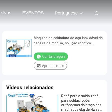
e-Nos
EVENTOS
Portuguese
Máquina de soldadura de aço inoxidável da
cadeira da mobília, solução robótico
industrial da soldadura
Contato agora
Aprenda mais
Vídeos relacionados
Robô para a solda, robô
para soldar, robôs
autônomos do braço dos
machados 6kg de Hwashi