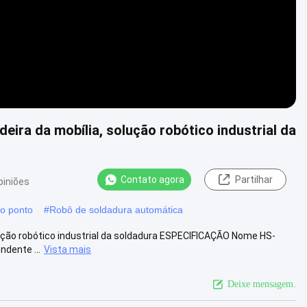
eira da mobília, solução robótico industrial da
Contato agora
Partilhar
piniões
do ponto
#
Robô de soldadura automática
lução robótico industrial da soldadura ESPECIFICAÇÃO Nome HS-
ndente ...
Vista mais
Deixe mensagem.