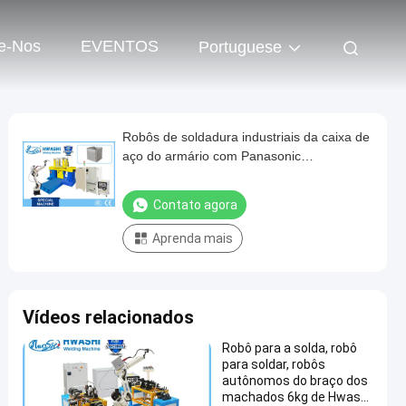
e-Nos
EVENTOS
Portuguese
Robôs de soldadura industriais da caixa de
aço do armário com Panasonic
TIG/soldador do MIG
Contato agora
Aprenda mais
Vídeos relacionados
Robô para a solda, robô
para soldar, robôs
autônomos do braço dos
machados 6kg de Hwashi