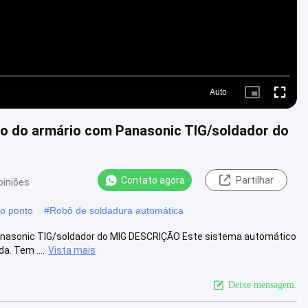
Auto
Picture-
Fullscre
in-
Picture
aço do armário com Panasonic TIG/soldador do
Contato agora
Partilhar
piniões
do ponto
#
Robô de soldadura automática
 Panasonic TIG/soldador do MIG DESCRIÇÃO Este sistema automático
a. Tem ....
Vista mais
Deixe mensagem.