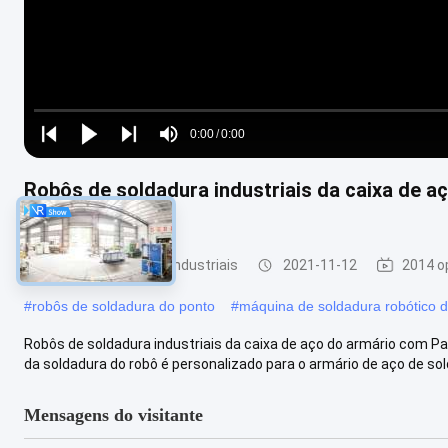
Loaded
:
0%
0:00
/
0:00
Play
Play
Play
Mute
Current
Duration
next
next
Robôs de soldadura industriais da caixa de 
Time
MIG
robôs de soldadura industriais
2021-11-12
2014 o
#
robôs de soldadura do ponto
#
máquina de soldadura robótico 
Robôs de soldadura industriais da caixa de aço do armário com
da soldadura do robô é personalizado para o armário de aço de sold
Mensagens do visitante