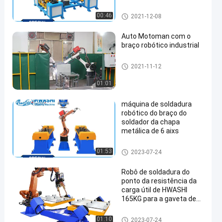
6
robôs de soldadura industriai
00:46
2021-12-08
s
Auto Motoman com o
braço robótico industrial
robôs de soldadura industriai
2021-11-12
en
s
01:01
máquina de soldadura
robótico do braço do
soldador da chapa
metálica de 6 aixs
robôs de soldadura industriai
01:53
2023-07-24
s
Robô de soldadura do
ponto da resistência da
carga útil de HWASHI
165KG para a gaveta de
aço galvanizada gaveta
de aço suave
robôs de soldadura industriai
01:10
2023-07-24