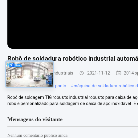
Robô de soldadura robótico industrial automát
robôs de soldadura industriais
2021-11-12
2014 o
#
robôs de soldadura do ponto
#
máquina de soldadura robótico 
Robô de soldagem TIG robusto industrial robusto para caixa de 
robô é personalizado para soldagem de caixa de aço inoxidável . É
Mensagens do visitante
Nenhum comentário público ainda