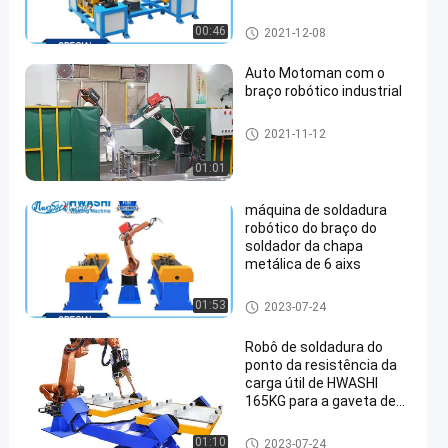
6
robôs de soldadura industriai
00:46
2021-12-08
s
Auto Motoman com o
braço robótico industrial
robôs de soldadura industriai
2021-11-12
s
01:01
máquina de soldadura
robótico do braço do
soldador da chapa
metálica de 6 aixs
robôs de soldadura industriai
01:53
2023-07-24
s
Robô de soldadura do
ponto da resistência da
carga útil de HWASHI
165KG para a gaveta de
aço galvanizada gaveta
de aço suave
robôs de soldadura industriai
01:10
2023-07-24