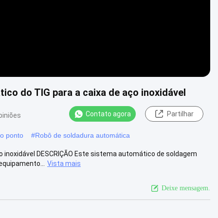
ico do TIG para a caixa de aço inoxidável
Contato agora
Partilhar
piniões
do ponto
#
Robô de soldadura automática
aço inoxidável DESCRIÇÃO Este sistema automático de soldagem
 equipamento...
Vista mais
Deixe mensagem.