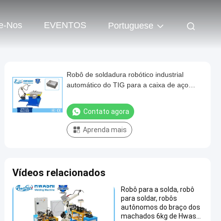
e-Nos
EVENTOS
Portuguese
Robô de soldadura robótico industrial
automático do TIG para a caixa de aço
inoxidável
Contato agora
Aprenda mais
Vídeos relacionados
Robô para a solda, robô
para soldar, robôs
autônomos do braço dos
machados 6kg de Hwashi