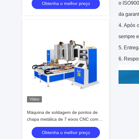
o ISO9001
Obtenha o melhor preço
de 1200mm e Tela de Toque Digital
para Chapas Metálicas
da garan
4. Após o
sempre es
5. Entre
6. Respos
Vídeo
Máquina de soldagem de pontos de
chapa metálica de 7 eixos CNC com
fonte de alimentação de inversor de
Obtenha o melhor preço
frequência média