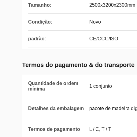
Tamanho:
2500x3200x2300mm
Condição:
Novo
padrão:
CE/CCC/ISO
Termos do pagamento & do transporte
Quantidade de ordem
1 conjunto
mínima
Detalhes da embalagem
pacote de madeira di
Termos de pagamento
L / C, T / T