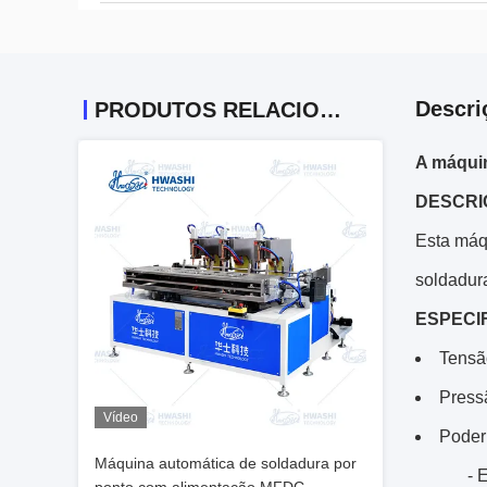
Descri
PRODUTOS RELACIONADOS
A máquin
DESCRI
Esta máq
soldadur
ESPECI
Tensã
Press
Vídeo
Poder
Máquina automática de soldadura por
- 