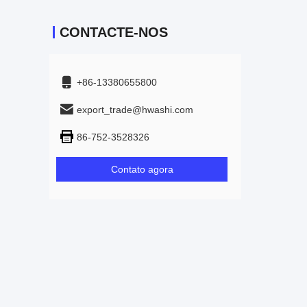
CONTACTE-NOS
+86-13380655800
export_trade@hwashi.com
86-752-3528326
Contato agora