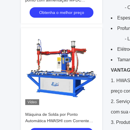
ponto com alimentação MFDC
controlada por PLC para a soldadura
- 
Obtenha o melhor preço
simultânea em vários pontos de juntas
Espes
para automóveis
Profu
- 
Elétro
Taman
VANTAG
1. HWASH
preço com
2. Servi
Vídeo
com sua 
Máquina de Solda por Ponto
Automática HWASHI com Corrente
3. Produ
Máxima de 34000A, Largura Ajustável