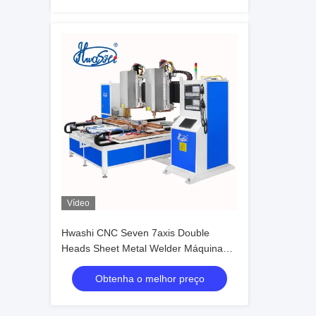
Vídeo
Hwashi CNC Seven 7axis Double
Heads Sheet Metal Welder Máquina
automática de soldagem por pontos
Obtenha o melhor preço
para Squatrack