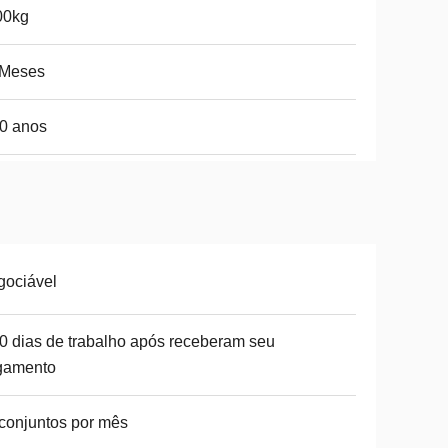
00kg
 Meses
0 anos
gociável
0 dias de trabalho após receberam seu
gamento
conjuntos por mês