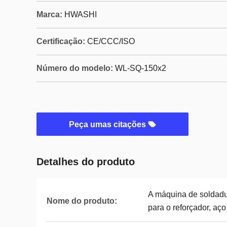
Marca:
HWASHI
Certificação:
CE/CCC/ISO
Número do modelo:
WL-SQ-150x2
Peça umas citações
Detalhes do produto
A máquina de soldadu
Nome do produto:
para o reforçador, aç